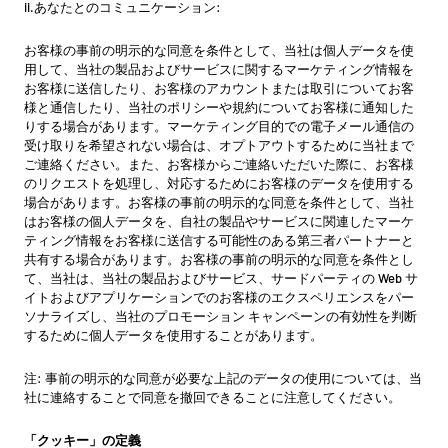
ii.あなたとのコミュニケーション:
お客様の事前の明示的な同意を条件として、当社は個人データを使
用して、当社の製品およびサービスに関するマーケティング情報を
お客様に送信したり、お客様のアカウントまたは取引についてお客
様と通信したり、当社のポリシーや規約についてお客様に通知した
りする場合があります。マーケティング目的での電子メール通信の
受け取りを希望されない場合は、オプトアウトするために当社まで
ご連絡ください。また、お客様からご連絡いただいた際に、お客様
のリクエストを処理し、対応するためにお客様のデータを使用する
場合があります。お客様の事前の明示的な同意を条件として、当社
はお客様の個人データを、自社の製品やサービスに関連したマーケ
ティング情報をお客様に送信する可能性のある第三者パートナーと
共有する場合があります。お客様の事前の明示的な同意を条件とし
て、当社は、当社の製品およびサービス、サードパーティの Web サ
イトおよびアプリケーションでのお客様のエクスペリエンスをパー
ソナライズし、当社のプロモーション キャンペーンの有効性を判断
するために個人データを使用することがあります。
注: 事前の明示的な同意が必要な上記のデータの使用については、当
社に連絡することで同意を撤回できることに注意してください。
「クッキー」の定義