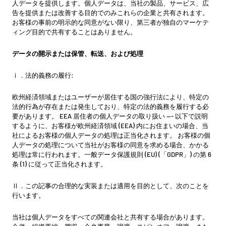
人データを提供します。個人データは、当社の製品、サービス、広
告を提供または改善する目的でのみこれらの企業と共有されます。
お客様の事前の明示的な同意がない限り、第三者が独自のマーケテ
ィング目的で共有することはありません。
データの開示または保管、転送、および処理
ⅰ．法的義務の履行:
欧州経済領域またはユーザーが居住する国の強行法により、特定の
法的行為が存在または発生しており、特定の法的義務を履行する必
要があります。 EEA 居住者の個人データの取り扱い --- 以下で説明
するように、お客様が欧州経済領域 (EEA) 内にお住まいの場合、当
社によるお客様の個人データの処理は正当化されます。 お客様の個
人データの処理について当社がお客様の同意を求める場合、かかる
処理は常に行われます。一般データ保護規則 (EU) (「GDPR」) の第 6
条 (1) に従って正当化されます。
Ⅱ．この記事の合理的な実装または適用を目的として、次のことを
行います。
当社は個人データをすべての関連会社と共有する場合があります。