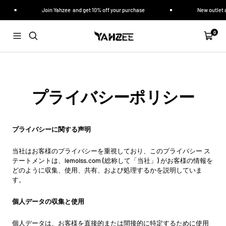
コ
Join Yahzee and get 10% off your purchase
New outlet arr
ン
テ
Yahzee
ン
0
ナ
カ
Jewelry
ツ
ビ
ー
へ
ゲ
ト
ス
ー
キ
シ
ッ
ョ
プ
プライバシーポリシー
ン
プライバシーに関する声明
当社はお客様のプライバシーを重視しており、このプライバシー ス
テートメントは、lemoiss.com (総称して「当社」) がお客様の情報を
どのように収集、使用、共有、および処理するかを説明していま
す。
個人データの収集と使用
個人データは、お客様を直接的または間接的に特定するために使用