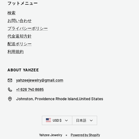
フットメニュー
検索
お問い合わせ
プライバシーポリシー
代金返却方針
配送ポリシー
利用規約
ABOUT YAHZEE
yahzeejewelry@gmail.com
+1 626 740 8685
Johnston, Providence Rhode Island,United States
国/
言
USD $
日本語
地
語
域
Yahzee Jewelry
Powered by Shopify