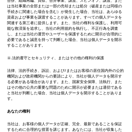
合併、組織再編、買収、合弁事業、譲渡、スピンオフ、譲渡、また
は当社事業の全部または一部の売却または処分（破産または同様の
手続きに関連した場合を含む）が発生した場合、当社は、あらゆる
資産および事業を譲渡することがあります。すべての個人データを
関連する第三者に提供します。また、当社の権利を保護し、利用可
能な救済策を追求し、当社の利用規約を執行し、不正行為を調査
し、または当社の運営やユーザーを保護するために開示が合理的に
必要であると誠意を持って判断した場合、当社は個人データを開示
することがあります。
ⅲ.法的遵守とセキュリティ、またはその他の権利の保護
法律、法的手続き、訴訟、および/またはお客様の居住国内外の公的
機関および政府機関からの要請により、当社が個人データを開示す
る必要がある場合があります。また、国家安全保障、法執行、また
はその他の公共の重要な問題のために開示が必要または適切である
と当社が判断した場合、当社は個人データを開示することがありま
す。
あなたの権利
当社は、お客様の個人データが正確、完全、最新であることを保証
するために合理的な措置を講じます。あなたには、当社が収集した