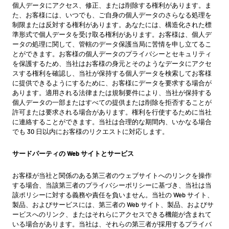
個人データにアクセス、修正、または削除する権利があります。ま
た、お客様には、いつでも、ご自身の個人データのさらなる処理を
制限または反対する権利があります。あなたには、構造化された標
準形式で個人データを受け取る権利があります。お客様は、個人デ
ータの処理に関して、管轄のデータ保護当局に苦情を申し立てるこ
とができます。お客様の個人データのプライバシーとセキュリティ
を保護するため、当社はお客様の身元とそのようなデータにアクセ
スする権利を確認し、当社が保持する個人データを検索してお客様
に提供できるようにするために、お客様にデータを要求する場合が
あります。適用される法律または規制要件により、当社が保持する
個人データの一部またはすべての提供または削除を拒否することが
許可または要求される場合があります。権利を行使するために当社
に連絡することができます。当社は合理的な期間内、いかなる場合
でも 30 日以内にお客様のリクエストに対応します。
サードパーティの Web サイトとサービス
お客様が当社と関係のある第三者のウェブサイトへのリンクを操作
する場合、当該第三者のプライバシーポリシーに基づき、当社は当
該ポリシーに対する義務や責任を負いません。当社の Web サイト、
製品、およびサービスには、第三者の Web サイト、製品、およびサ
ービスへのリンク、またはそれらにアクセスできる機能が含まれて
いる場合があります。当社は、それらの第三者が採用するプライバ