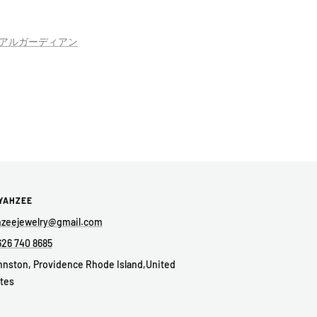
アルガーディアン
YAHZEE
hzeejewelry@gmail.com
626 740 8685
nston, Providence Rhode Island,United
tes