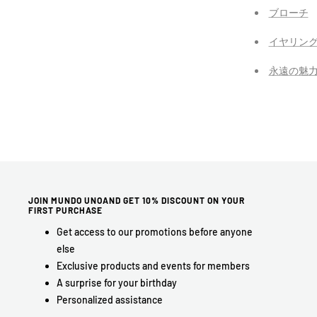
ブローチ
イヤリン
永遠の魅
JOIN MUNDO UNOAND GET 10% DISCOUNT ON YOUR
FIRST PURCHASE
Get access to our promotions before anyone
else
Exclusive products and events for members
A surprise for your birthday
Personalized assistance