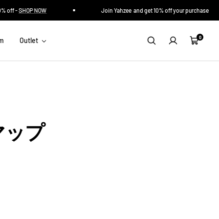
% off -
SHOP NOW
Join Yahzee and get 10% off your purchase
0
im
Outlet
カ
ー
ト
マップ