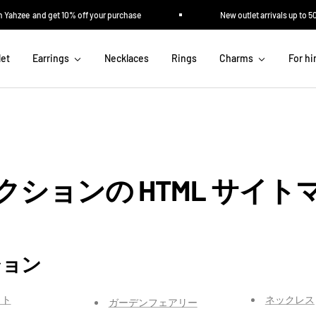
Yahzee and get 10% off your purchase
New outlet arrivals up to 50
let
Earrings
Necklaces
Rings
Charms
For h
クションの HTML サイト
ション
ット
ネックレス
ガーデンフェアリー