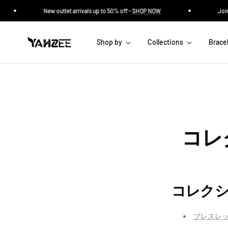
コ
New outlet arrivals up to 50% off -
SHOP NOW
Join 
ン
テ
Yahzee
ン
Shop by
Collections
Brace
Jewelry
ツ
へ
ス
キ
ッ
プ
コレ
コレク
ブレスレ