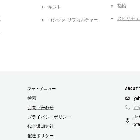
指輪
ギフト
グ
スピリチュ
ゴシック |サブカルチャー
力
フットメニュー
ABOUT 
検索
ya
お問い合わせ
+1 
プライバシーポリシー
Joh
Sta
代金返却方針
配送ポリシー